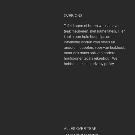
OVER ONS
Tafel-kopen.nl is een website over
teak meubelen, met name tafels. Hier
kunt u een hele hoop tips en
informatie vinden over tafels en
andere meubelen, voor van teakhout,
maar ook soms ook van andere
houtsoorten zoals eikenhout. We
hebben ook een
privacy policy
.
ALLES OVER TEAK
Teakhout voor buiten