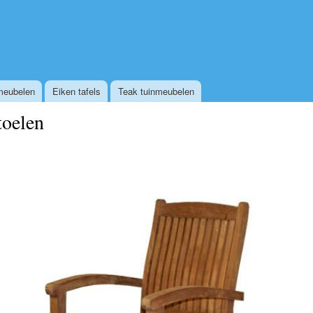
Overslaan en naar de algemene inhoud gaan
meubelen
Eiken tafels
Teak tuinmeubelen
toelen