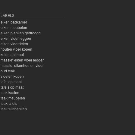
LABELS
eiken badkamer
eiken meubelen
eiken planken gedroogd
eiken vloer leggen
eiken vloerdelen
houten vloer kopen
koloniaal hout
massief eiken vloer leggen
massief eikenhouten vloer
oud teak
stoelen kopen
tafel op maat
tafels op maat
teak kasten
teak meubelen
teak tafels
teak tuinbanken