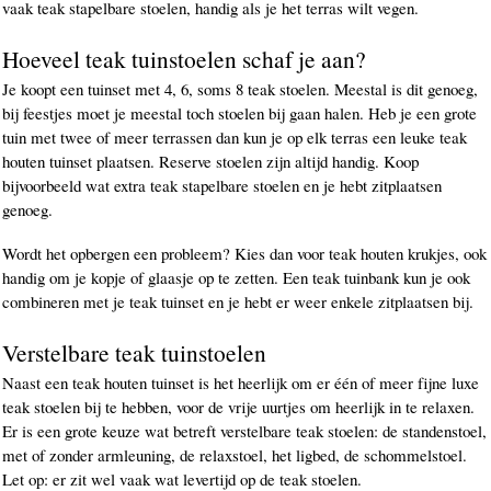
vaak teak stapelbare stoelen, handig als je het terras wilt vegen.
Hoeveel teak tuinstoelen schaf je aan?
Je koopt een tuinset met 4, 6, soms 8 teak stoelen. Meestal is dit genoeg,
bij feestjes moet je meestal toch stoelen bij gaan halen. Heb je een grote
tuin met twee of meer terrassen dan kun je op elk terras een leuke teak
houten tuinset plaatsen. Reserve stoelen zijn altijd handig. Koop
bijvoorbeeld wat extra teak stapelbare stoelen en je hebt zitplaatsen
genoeg.
Wordt het opbergen een probleem? Kies dan voor teak houten krukjes, ook
handig om je kopje of glaasje op te zetten. Een teak tuinbank kun je ook
combineren met je teak tuinset en je hebt er weer enkele zitplaatsen bij.
Verstelbare teak tuinstoelen
Naast een teak houten tuinset is het heerlijk om er één of meer fijne luxe
teak stoelen bij te hebben, voor de vrije uurtjes om heerlijk in te relaxen.
Er is een grote keuze wat betreft verstelbare teak stoelen: de standenstoel,
met of zonder armleuning, de relaxstoel, het ligbed, de schommelstoel.
Let op: er zit wel vaak wat levertijd op de teak stoelen.