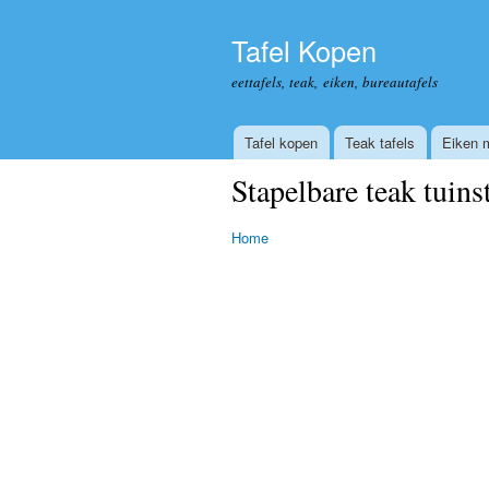
Tafel Kopen
eettafels, teak, eiken, bureautafels
Tafel kopen
Teak tafels
Eiken 
Stapelbare teak tuins
Home