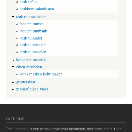
e
teak tafels
n
teakhout salonkisten
v
l
teak tuinmeubelen
o
houten tuinset
e
houten tuinbank
r
l
teak tuintafel
e
teak tuinbanken
g
g
teak tuinstoelen
e
koloniale meubels
n
eiken meubelen
donker eiken licht maken
grutterskast
massief eiken vloer
OVER ONS
Tafel-kopen.nl is een website over teak meubelen, met name tafels. Hier