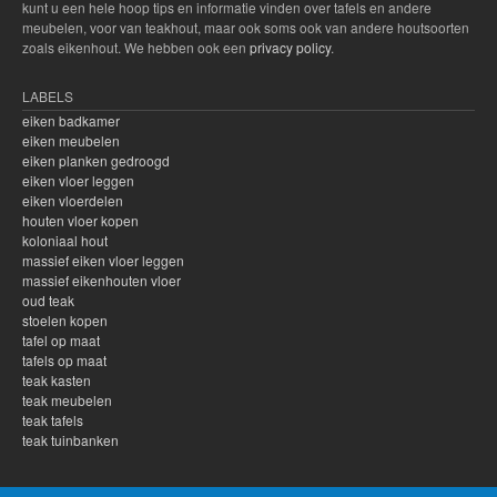
kunt u een hele hoop tips en informatie vinden over tafels en andere
meubelen, voor van teakhout, maar ook soms ook van andere houtsoorten
zoals eikenhout. We hebben ook een
privacy policy
.
LABELS
eiken badkamer
eiken meubelen
eiken planken gedroogd
eiken vloer leggen
eiken vloerdelen
houten vloer kopen
koloniaal hout
massief eiken vloer leggen
massief eikenhouten vloer
oud teak
stoelen kopen
tafel op maat
tafels op maat
teak kasten
teak meubelen
teak tafels
teak tuinbanken