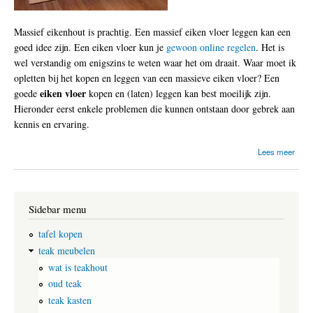
Massief eikenhout is prachtig. Een massief eiken vloer leggen kan een
goed idee zijn. Een eiken vloer kun je
gewoon online regelen
. Het is
wel verstandig om enigszins te weten waar het om draait. Waar moet ik
opletten bij het kopen en leggen van een massieve eiken vloer? Een
eiken vloer
goede
kopen en (laten) leggen kan best moeilijk zijn.
Hieronder eerst enkele problemen die kunnen ontstaan door gebrek aan
kennis en ervaring.
o
Lees meer
v
e
r
M
Sidebar menu
a
s
s
tafel kopen
i
teak meubelen
e
wat is teakhout
f
e
oud teak
i
teak kasten
k