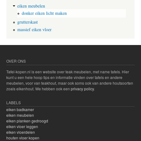
e
eiken meubelen
e
donker eiken licht maken
n
v
grutterskast
e
massief eiken vloer
r
r
i
j
k
i
OVER ONS
n
g
Tafel-kopen.nl is een website over teak meubelen, met name tafels. Hier
v
kunt u een hele hoop tips en informatie vinden over tafels en andere
o
meubelen, voor van teakhout, maar ook soms ook van andere houtsoorten
o
zoals eikenhout. We hebben ook een
privacy policy
.
r
j
e
LABELS
t
eiken badkamer
u
eiken meubelen
i
eiken planken gedroogd
n
eiken vloer leggen
eiken vloerdelen
houten vloer kopen