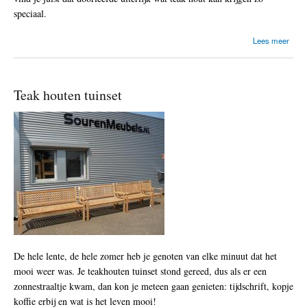
z
speciaal.
i
j
o
Lees meer
n
v
e
e
r
r
t
S
Teak houten tuinset
e
c
k
h
o
o
o
o
p
n
?
m
a
k
e
n
v
a
n
t
De hele lente, de hele zomer heb je genoten van elke minuut dat het
e
mooi weer was. Je teakhouten tuinset stond gereed, dus als er een
a
k
zonnestraaltje kwam, dan kon je meteen gaan genieten: tijdschrift, kopje
t
koffie erbij en wat is het leven mooi!
u