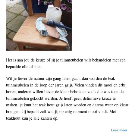
k
t
u
i
n
s
e
t
Het is aan jou de keuze of jij je tuinmeubelen wilt behandelen met een
bepaalde olie of niet.
Wil je liever de natuur zijn gang laten gaan, dan worden de teak
tuinmeubelen in de loop der jaren grijs. Velen vinden dit mooi en erbij
horen, anderen willen liever de kleur behouden zoals die was toen de
tuinmeubelen gekocht werden. Je hoeft geen definitieve keuze te
maken, je kunt het teak hout grijs laten worden en daarna weer op kleur
brengen. Jij bepaalt zelf wat jij op enig moment mooi vindt. Met
teakhout kun je alle kanten op.
o
Lees meer
v