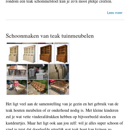
rondom een teak schommelstoel kun je zo'n mooi plekje creëren.
o
Lees meer
v
e
r
W
Schoonmaken van teak tuinmeubelen
e
l
k
e
t
e
a
k
t
u
i
n
m
e
Het ligt veel aan de samenstelling van je gezin en het gebruik van de
u
teak houten meubelen of er onderhoud nodig is. Met kleine kinderen
b
e
zul je wat vette vinderafdrukken hebben op bijvoorbeeld stoelen en
l
kastdeurtjes. Maar het ligt ook aan jou zelf: wil je alles super schoon of
e
vind je juist dat doorleefde uiterlijk wat teak hout kan krijgen zo
n