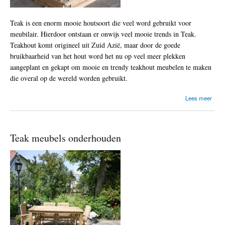
Teak is een enorm mooie houtsoort die veel word gebruikt voor
meubilair. Hierdoor ontstaan er onwijs veel mooie trends in Teak.
Teakhout komt origineel uit Zuid Azië, maar door de goede
bruikbaarheid van het hout word het nu op veel meer plekken
aangeplant en gekapt om mooie en trendy teakhout meubelen te maken
die overal op de wereld worden gebruikt.
o
Lees meer
v
e
r
T
Teak meubels onderhouden
r
e
n
d
s
i
n
T
e
a
k