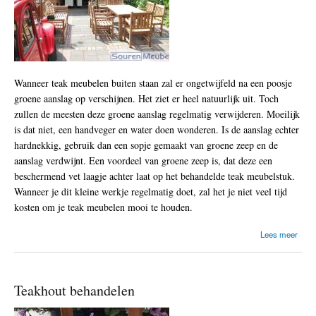
e
l
s
o
n
d
e
Wanneer teak meubelen buiten staan zal er ongetwijfeld na een poosje
r
groene aanslag op verschijnen. Het ziet er heel natuurlijk uit. Toch
h
o
zullen de meesten deze groene aanslag regelmatig verwijderen. Moeilijk
u
is dat niet, een handveger en water doen wonderen. Is de aanslag echter
d
hardnekkig, gebruik dan een sopje gemaakt van groene zeep en de
e
n
aanslag verdwijnt. Een voordeel van groene zeep is, dat deze een
beschermend vet laagje achter laat op het behandelde teak meubelstuk.
Wanneer je dit kleine werkje regelmatig doet, zal het je niet veel tijd
kosten om je teak meubelen mooi te houden.
o
Lees meer
v
e
r
T
Teakhout behandelen
e
a