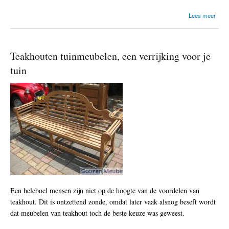
i
o
Lees meer
n
v
m
e
e
r
u
T
b
Teakhouten tuinmeubelen, een verrijking voor je
e
e
a
tuin
l
k
e
h
n
o
u
t
e
n
t
u
i
n
s
e
t
Een heleboel mensen zijn niet op de hoogte van de voordelen van
teakhout. Dit is ontzettend zonde, omdat later vaak alsnog beseft wordt
dat meubelen van teakhout toch de beste keuze was geweest.