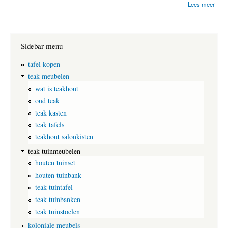
o
Lees meer
v
e
r
T
Sidebar menu
e
a
k
tafel kopen
h
teak meubelen
o
wat is teakhout
u
t
oud teak
e
teak kasten
n
t
teak tafels
u
teakhout salonkisten
i
n
teak tuinmeubelen
m
houten tuinset
e
houten tuinbank
u
b
teak tuintafel
e
teak tuinbanken
l
e
teak tuinstoelen
n
koloniale meubels
,