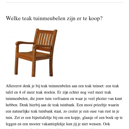
e
r
T
Welke teak tuinmeubelen zijn er te koop?
e
a
k
h
o
u
t
b
e
h
a
n
d
e
Allereerst denk je bij teak tuinmeubelen aan een teak tuinset: een teak
l
tafel en 4 of meer teak stoelen. Er zijn echter nog veel meer teak
e
n
tuinmeubelen, die jouw tuin verfraaien en waar je veel plezier van kunt
hebben. Denk hierbij aan de teak tuinbank. Een mooi prieeltje waarin
een natuurlijke teak tuinbank staat, zo creëer je een oase van rust in je
tuin. Zet er een bijzettafeltje bij om een kopje, glaasje of een boek op te
leggen en een mooier vakantieplekje kun jij je niet wensen. Ook