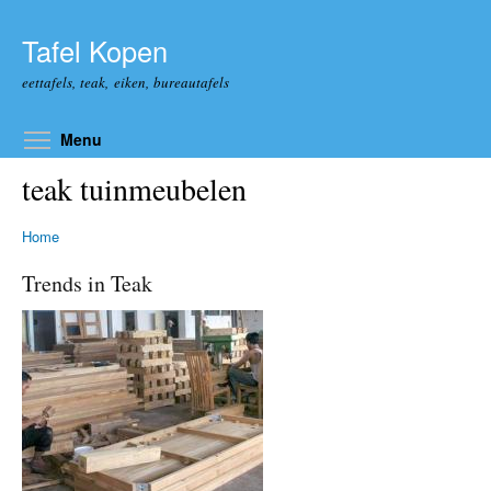
Overslaan en naar de algemene inhoud gaan
Tafel Kopen
eettafels, teak, eiken, bureautafels
Toggle menu visibility
Menu
teak tuinmeubelen
Home
Trends in Teak