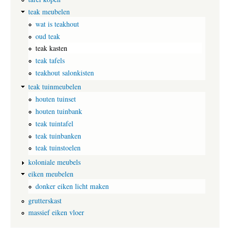
e
e
teak meubelen
w
e
a
wat is teakhout
e
s
n
oud teak
h
k
k
teak kasten
a
a
s
teak tafels
s
t
teakhout salonkisten
t
,
?
w
teak tuinmeubelen
a
houten tuinset
a
houten tuinbank
r
i
teak tuintafel
n
teak tuinbanken
j
e
teak tuinstoelen
g
koloniale meubels
e
h
eiken meubelen
e
donker eiken licht maken
l
e
grutterskast
g
massief eiken vloer
a
r