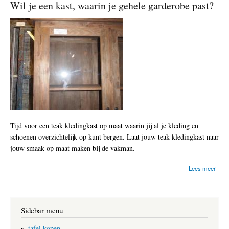
Wil je een kast, waarin je gehele garderobe past?
a
t
w
o
r
d
t
e
r
b
e
d
o
e
Tijd voor een teak kledingkast op maat waarin jij al je kleding en
l
schoenen overzichtelijk op kunt bergen. Laat jouw teak kledingkast naar
d
m
jouw smaak op maat maken bij de vakman.
e
t
o
Lees meer
e
v
e
e
n
r
w
W
h
Sidebar menu
i
i
l
t
j
tafel kopen