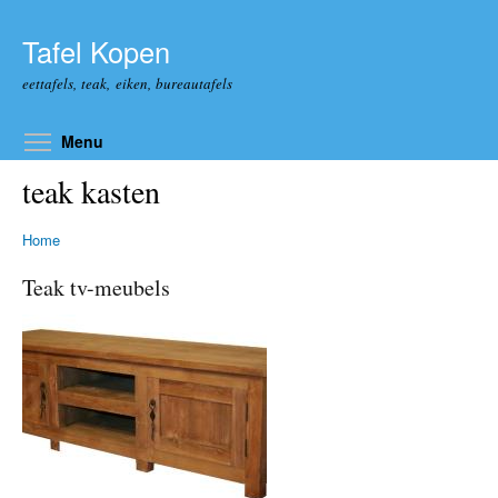
Overslaan en naar de algemene inhoud gaan
Tafel Kopen
eettafels, teak, eiken, bureautafels
Toggle menu visibility
Menu
teak kasten
Home
Teak tv-meubels