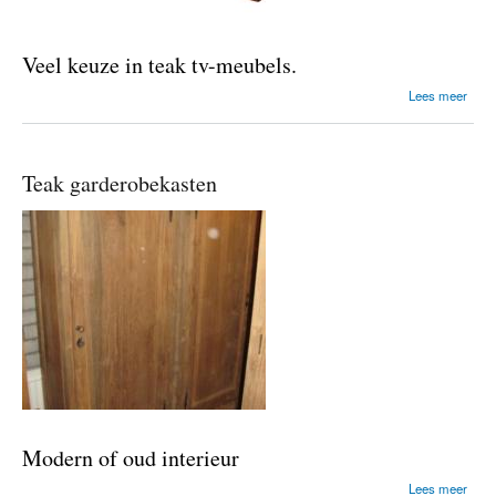
Veel keuze in teak tv-meubels.
o
Lees meer
v
e
r
T
Teak garderobekasten
e
a
k
t
v
-
m
e
u
b
e
l
s
Modern of oud interieur
o
Lees meer