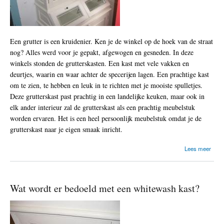
i
n
d
e
k
Een grutter is een kruidenier. Ken je de winkel op de hoek van de straat
a
nog? Alles werd voor je gepakt, afgewogen en gesneden. In deze
s
t
winkels stonden de grutterskasten. Een kast met vele vakken en
o
deurtjes, waarin en waar achter de specerijen lagen. Een prachtige kast
f
om te zien, te hebben en leuk in te richten met je mooiste spulletjes.
o
p
Deze grutterskast past prachtig in een landelijke keuken, maar ook in
d
elk ander interieur zal de grutterskast als een prachtig meubelstuk
e
worden ervaren. Het is een heel persoonlijk meubelstuk omdat je de
k
grutterskast naar je eigen smaak inricht.
a
s
t
o
Lees meer
?
v
e
r
G
Wat wordt er bedoeld met een whitewash kast?
r
u
t
t
e