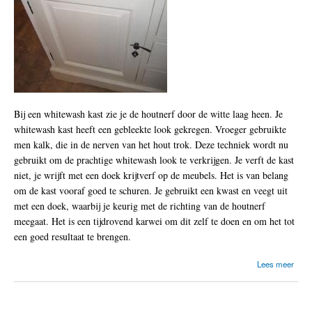
r
s
k
a
s
t
Bij een whitewash kast zie je de houtnerf door de witte laag heen. Je
whitewash kast heeft een gebleekte look gekregen. Vroeger gebruikte
men kalk, die in de nerven van het hout trok. Deze techniek wordt nu
gebruikt om de prachtige whitewash look te verkrijgen. Je verft de kast
niet, je wrijft met een doek krijtverf op de meubels. Het is van belang
om de kast vooraf goed te schuren. Je gebruikt een kwast en veegt uit
met een doek, waarbij je keurig met de richting van de houtnerf
meegaat. Het is een tijdrovend karwei om dit zelf te doen en om het tot
een goed resultaat te brengen.
o
Lees meer
v
e
r
W