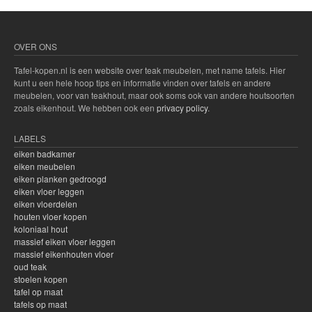
d
e
r
o
OVER ONS
b
e
Tafel-kopen.nl is een website over teak meubelen, met name tafels. Hier
p
kunt u een hele hoop tips en informatie vinden over tafels en andere
a
meubelen, voor van teakhout, maar ook soms ook van andere houtsoorten
s
zoals eikenhout. We hebben ook een
privacy policy
.
t
?
LABELS
eiken badkamer
eiken meubelen
eiken planken gedroogd
eiken vloer leggen
eiken vloerdelen
houten vloer kopen
koloniaal hout
massief eiken vloer leggen
massief eikenhouten vloer
oud teak
stoelen kopen
tafel op maat
tafels op maat