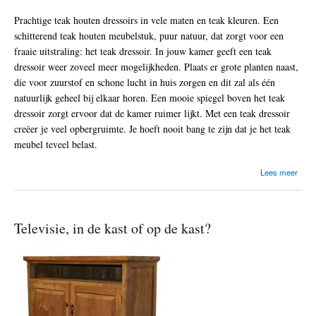
t
e
Prachtige teak houten dressoirs in vele maten en teak kleuren. Een
n
schitterend teak houten meubelstuk, puur natuur, dat zorgt voor een
fraaie uitstraling: het teak dressoir. In jouw kamer geeft een teak
dressoir weer zoveel meer mogelijkheden. Plaats er grote planten naast,
die voor zuurstof en schone lucht in huis zorgen en dit zal als één
natuurlijk geheel bij elkaar horen. Een mooie spiegel boven het teak
dressoir zorgt ervoor dat de kamer ruimer lijkt. Met een teak dressoir
creëer je veel opbergruimte. Je hoeft nooit bang te zijn dat je het teak
meubel teveel belast.
o
Lees meer
v
e
r
T
Televisie, in de kast of op de kast?
e
a
k
d
r
e
s
s