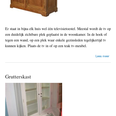
o
i
r
s
Er staat in bijna elk huis wel één televisietoestel. Meestal wordt de tv op
een duidelijk zichtbare plek geplaatst in de woonkamer. In de hoek of
tegen een wand, op een plek waar enkele gezinsleden tegelijkertijd tv
kunnen kijken. Plaats de tv in of op een teak tv-meubel.
o
Lees meer
v
e
r
T
Grutterskast
e
l
e
v
i
s
i
e
,