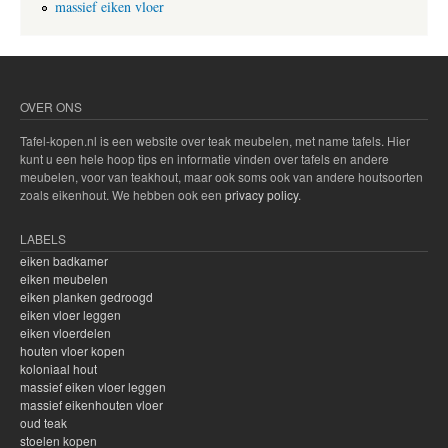
massief eiken vloer
OVER ONS
Tafel-kopen.nl is een website over teak meubelen, met name tafels. Hier
kunt u een hele hoop tips en informatie vinden over tafels en andere
meubelen, voor van teakhout, maar ook soms ook van andere houtsoorten
zoals eikenhout. We hebben ook een
privacy policy
.
LABELS
eiken badkamer
eiken meubelen
eiken planken gedroogd
eiken vloer leggen
eiken vloerdelen
houten vloer kopen
koloniaal hout
massief eiken vloer leggen
massief eikenhouten vloer
oud teak
stoelen kopen