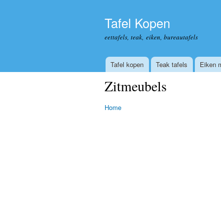
Tafel Kopen
eettafels, teak, eiken, bureautafels
Tafel kopen
Teak tafels
Eiken 
Zitmeubels
Home