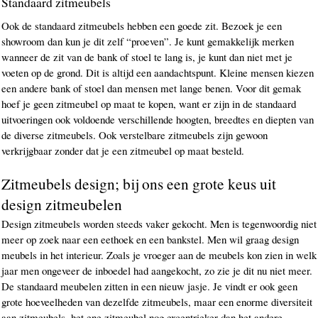
Standaard zitmeubels
Ook de standaard zitmeubels hebben een goede zit. Bezoek je een
showroom dan kun je dit zelf “proeven”. Je kunt gemakkelijk merken
wanneer de zit van de bank of stoel te lang is, je kunt dan niet met je
voeten op de grond. Dit is altijd een aandachtspunt. Kleine mensen kiezen
een andere bank of stoel dan mensen met lange benen. Voor dit gemak
hoef je geen zitmeubel op maat te kopen, want er zijn in de standaard
uitvoeringen ook voldoende verschillende hoogten, breedtes en diepten van
de diverse zitmeubels. Ook verstelbare zitmeubels zijn gewoon
verkrijgbaar zonder dat je een zitmeubel op maat besteld.
Zitmeubels design; bij ons een grote keus uit
design zitmeubelen
Design zitmeubels worden steeds vaker gekocht. Men is tegenwoordig niet
meer op zoek naar een eethoek en een bankstel. Men wil graag design
meubels in het interieur. Zoals je vroeger aan de meubels kon zien in welk
jaar men ongeveer de inboedel had aangekocht, zo zie je dit nu niet meer.
De standaard meubelen zitten in een nieuw jasje. Je vindt er ook geen
grote hoeveelheden van dezelfde zitmeubels, maar een enorme diversiteit
aan zitmeubels, het ene zitmeubel nog excentrieker dan het andere.