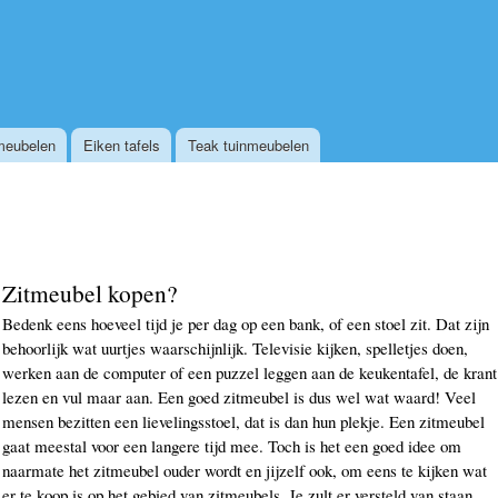
Overslaan en naar de algemene inhoud gaan
meubelen
Eiken tafels
Teak tuinmeubelen
Zitmeubel kopen?
Bedenk eens hoeveel tijd je per dag op een bank, of een stoel zit. Dat zijn
behoorlijk wat uurtjes waarschijnlijk. Televisie kijken, spelletjes doen,
werken aan de computer of een puzzel leggen aan de keukentafel, de krant
lezen en vul maar aan. Een goed zitmeubel is dus wel wat waard! Veel
mensen bezitten een lievelingsstoel, dat is dan hun plekje. Een zitmeubel
gaat meestal voor een langere tijd mee. Toch is het een goed idee om
naarmate het zitmeubel ouder wordt en jijzelf ook, om eens te kijken wat
er te koop is op het gebied van zitmeubels. Je zult er versteld van staan