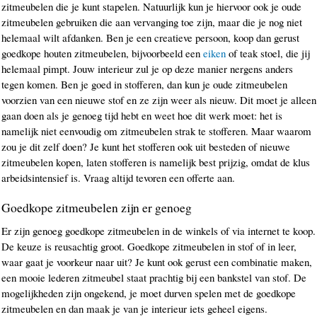
zitmeubelen die je kunt stapelen. Natuurlijk kun je hiervoor ook je oude
zitmeubelen gebruiken die aan vervanging toe zijn, maar die je nog niet
helemaal wilt afdanken. Ben je een creatieve persoon, koop dan gerust
goedkope houten zitmeubelen, bijvoorbeeld een
eiken
of teak stoel, die jij
helemaal pimpt. Jouw interieur zul je op deze manier nergens anders
tegen komen. Ben je goed in stofferen, dan kun je oude zitmeubelen
voorzien van een nieuwe stof en ze zijn weer als nieuw. Dit moet je alleen
gaan doen als je genoeg tijd hebt en weet hoe dit werk moet: het is
namelijk niet eenvoudig om zitmeubelen strak te stofferen. Maar waarom
zou je dit zelf doen? Je kunt het stofferen ook uit besteden of nieuwe
zitmeubelen kopen, laten stofferen is namelijk best prijzig, omdat de klus
arbeidsintensief is. Vraag altijd tevoren een offerte aan.
Goedkope zitmeubelen zijn er genoeg
Er zijn genoeg goedkope zitmeubelen in de winkels of via internet te koop.
De keuze is reusachtig groot. Goedkope zitmeubelen in stof of in leer,
waar gaat je voorkeur naar uit? Je kunt ook gerust een combinatie maken,
een mooie lederen zitmeubel staat prachtig bij een bankstel van stof. De
mogelijkheden zijn ongekend, je moet durven spelen met de goedkope
zitmeubelen en dan maak je van je interieur iets geheel eigens.