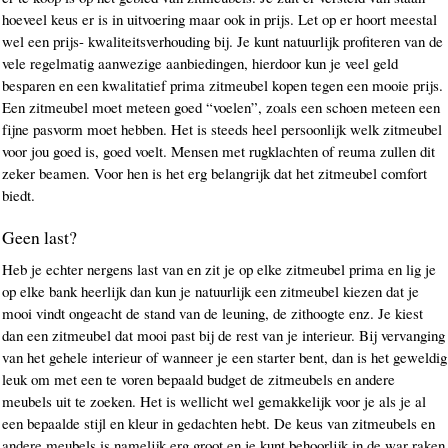
hoeveel keus er is in uitvoering maar ook in prijs. Let op er hoort meestal
wel een prijs- kwaliteitsverhouding bij. Je kunt natuurlijk profiteren van de
vele regelmatig aanwezige aanbiedingen, hierdoor kun je veel geld
besparen en een kwalitatief prima zitmeubel kopen tegen een mooie prijs.
Een zitmeubel moet meteen goed “voelen”, zoals een schoen meteen een
fijne pasvorm moet hebben. Het is steeds heel persoonlijk welk zitmeubel
voor jou goed is, goed voelt. Mensen met rugklachten of reuma zullen dit
zeker beamen. Voor hen is het erg belangrijk dat het zitmeubel comfort
biedt.
Geen last?
Heb je echter nergens last van en zit je op elke zitmeubel prima en lig je
op elke bank heerlijk dan kun je natuurlijk een zitmeubel kiezen dat je
mooi vindt ongeacht de stand van de leuning, de zithoogte enz. Je kiest
dan een zitmeubel dat mooi past bij de rest van je interieur. Bij vervanging
van het gehele interieur of wanneer je een starter bent, dan is het geweldig
leuk om met een te voren bepaald budget de zitmeubels en andere
meubels uit te zoeken. Het is wellicht wel gemakkelijk voor je als je al
een bepaalde stijl en kleur in gedachten hebt. De keus van zitmeubels en
andere meubels is namelijk erg groot en je kunt behoorlijk in de war raken