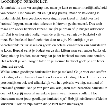
Goedkope bankstellen
Je bankstel is aan vervanging toe, maar je kunt er maar moeilijk afscheid
van nemen. Het bankstel zit en ligt nog prettig, maar de bekleding is
ronduit slecht. Een goedkope oplossing is een kleed of plaid over het
bankstel leggen, maar niet iedereen is hiervan gecharmeerd. Dus toch
maar een ander bankstel kopen? Twijfel je eraan of je budget voldoende
is? Dat is echter niet nodig, want de prijs van een nieuw bankstel valt
mee. Een bankstel hoeft echt niet duur te zijn. Natuurlijk zijn er
verschillende prijsklassen en goede en betere kwaliteiten van bankstellen
te koop. Bepaal eerst je budget en ga dan kijken naar een ander bankstel.
Koop niet op krediet, maar zorg dat je het bankstel meteen kunt betalen.
Het scheelt je veel zorgen later en je nieuwe bankstel geeft je een beter
uitgerust gevoel.
Welke keuze goedkope bankstellen kun je maken? Ga je voor een stoffen
bekleding of een bankstel met een lederen bekleding. Deze keuze is zeer
persoonlijk en ook wel afhankelijk van het gebruik: weinig, normaal of
intensief gebruik. Ben je van plan om vele jaren met hetzelfde bankstel te
doen of koop jij meestal na enkele jaren weer nieuwe spullen. Hoe
duurzaam moet jouw goedkope bankstel zijn? Heb jij huisdieren of kleine
kinderen? Ook dit zijn zaken die je kunt laten meewegen.